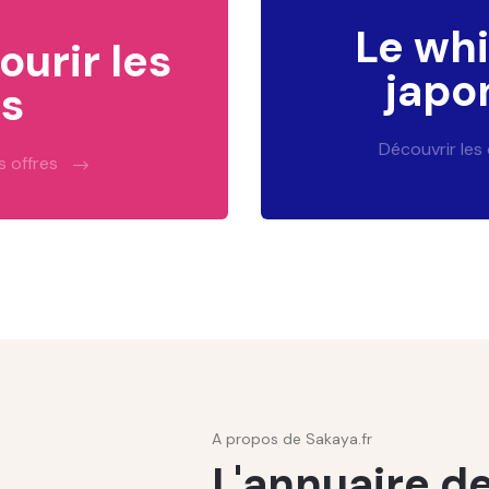
Le wh
ourir les
japo
s
Découvrir les
s offres
A propos de Sakaya.fr
L'annuaire de