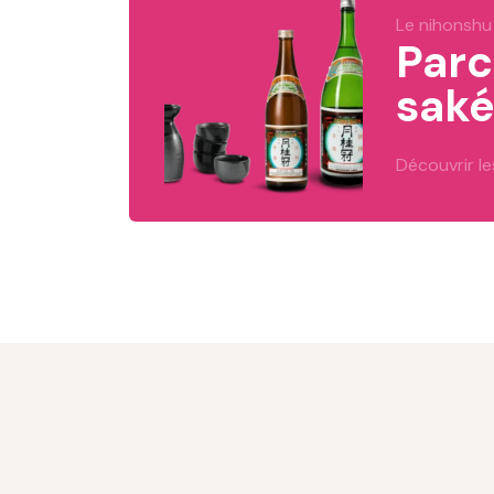
Le nihonshu
Parc
saké
Découvrir le