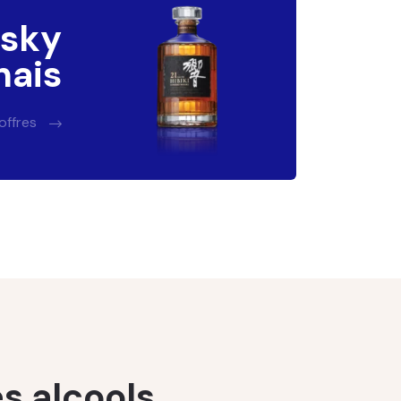
isky
nais
 offres
s alcools