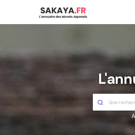
L'ann
A