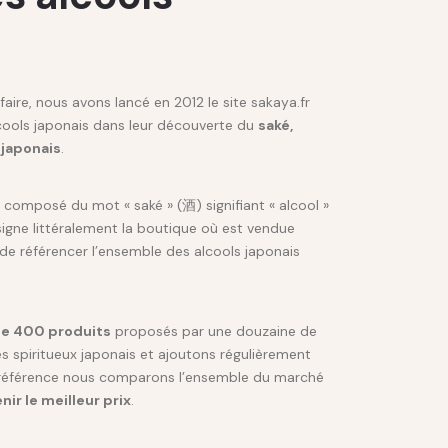
aire, nous avons lancé en 2012 le site sakaya.fr
cools japonais dans leur découverte du
saké,
 japonais
.
composé du mot « saké » (酒) signifiant « alcool »
ésigne littéralement la boutique où est vendue
t de référencer l’ensemble des alcools japonais
de 400 produits
proposés par une douzaine de
s spiritueux japonais et ajoutons régulièrement
 référence nous comparons l’ensemble du marché
nir le meilleur prix
.